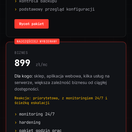
›
kontrola backupu
›
podstawowy przegląd konfiguracji
Wyceń pakiet
NAJCZĘŚCIEJ WYBIERANY
BIZNES
899
zł/mc
Dla kogo:
sklep, aplikacja webowa, kilka usług na
serwerze, większa zależność biznesu od ciągłej
dostępności.
Reakcja: priorytetowa, z monitoringiem 24/7 i
ścieżką eskalacji
›
monitoring 24/7
›
hardening
›
pakiet godzin prac