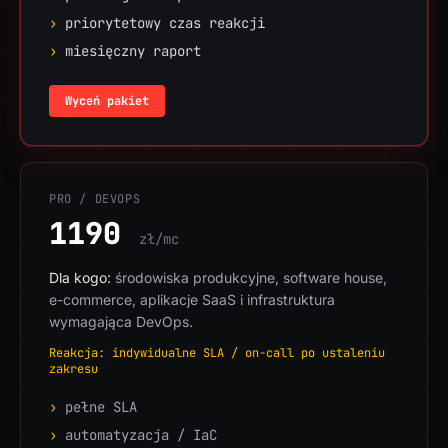
›
priorytetowy czas reakcji
›
miesięczny raport
Wyceń pakiet
PRO / DEVOPS
1190
zł/mc
Dla kogo:
środowiska produkcyjne, software house,
e-commerce, aplikacje SaaS i infrastruktura
wymagająca DevOps.
Reakcja: indywidualne SLA / on-call po ustaleniu
zakresu
›
pełne SLA
›
automatyzacja / IaC