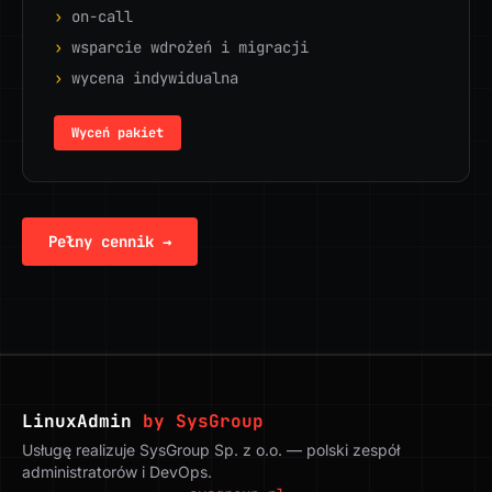
›
on-call
›
wsparcie wdrożeń i migracji
›
wycena indywidualna
Wyceń pakiet
Pełny cennik →
LinuxAdmin
by SysGroup
Usługę realizuje SysGroup Sp. z o.o. — polski zespół
administratorów i DevOps.