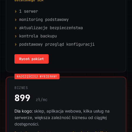
ustalonego SLA
›
1 serwer
›
monitoring podstawowy
›
aktualizacje bezpieczeństwa
›
kontrola backupu
›
podstawowy przegląd konfiguracji
Wyceń pakiet
NAJCZĘŚCIEJ WYBIERANY
BIZNES
899
zł/mc
Dla kogo:
sklep, aplikacja webowa, kilka usług na
serwerze, większa zależność biznesu od ciągłej
dostępności.