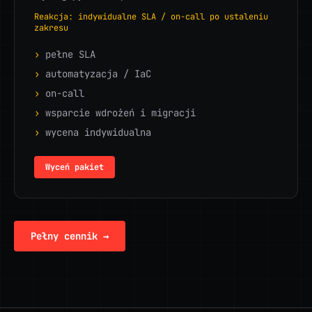
Reakcja: indywidualne SLA / on-call po ustaleniu
zakresu
›
pełne SLA
›
automatyzacja / IaC
›
on-call
›
wsparcie wdrożeń i migracji
›
wycena indywidualna
Wyceń pakiet
Pełny cennik →