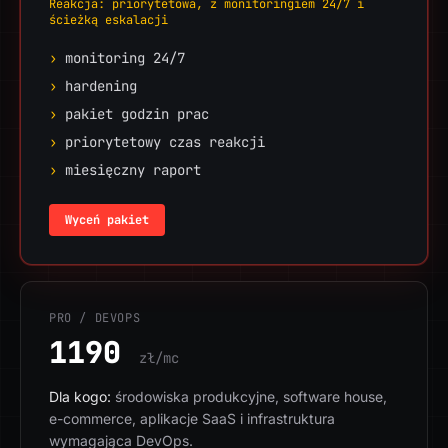
Reakcja: priorytetowa, z monitoringiem 24/7 i
ścieżką eskalacji
›
monitoring 24/7
›
hardening
›
pakiet godzin prac
›
priorytetowy czas reakcji
›
miesięczny raport
Wyceń pakiet
PRO / DEVOPS
1190
zł/mc
Dla kogo:
środowiska produkcyjne, software house,
e-commerce, aplikacje SaaS i infrastruktura
wymagająca DevOps.