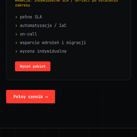
Reakcja: indywidualne SLA / on-call po ustaleniu
zakresu
›
pełne SLA
›
automatyzacja / IaC
›
on-call
›
wsparcie wdrożeń i migracji
›
wycena indywidualna
Wyceń pakiet
Pełny cennik →