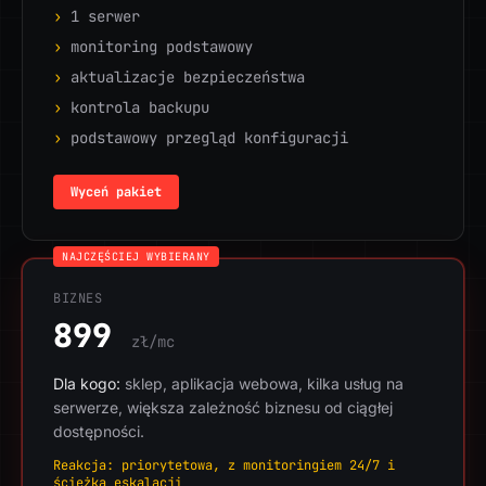
›
1 serwer
›
monitoring podstawowy
›
aktualizacje bezpieczeństwa
›
kontrola backupu
›
podstawowy przegląd konfiguracji
Wyceń pakiet
NAJCZĘŚCIEJ WYBIERANY
BIZNES
899
zł/mc
Dla kogo:
sklep, aplikacja webowa, kilka usług na
serwerze, większa zależność biznesu od ciągłej
dostępności.
Reakcja: priorytetowa, z monitoringiem 24/7 i
ścieżką eskalacji