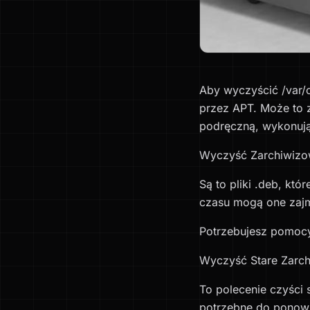
Aby wyczyścić /var/
przez APT. Może to 
podręczną, wykonują
Wyczyść Zarchiwizow
Są to pliki .deb, kt
czasu mogą one zajm
Potrzebujesz pomocy
Wyczyść Stare Zarch
To polecenie czyści 
potrzebne do ponowne