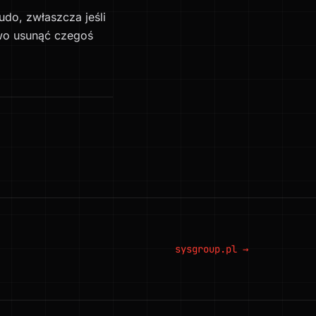
do, zwłaszcza jeśli
owo usunąć czegoś
sysgroup.pl →