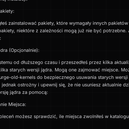
akiety:
eś zainstalować pakiety, które wymagały innych pakietów 
pakiety, niektóre z zależności mogą już nie być potrzebne.
:
dra (Opcjonalnie):
ystemu od dłuższego czasu i przeszedłeś przez kilka aktuali
kilka starych wersji jądra. Mogą one zajmować miejsce. M
purge-old-kernels do bezpiecznego usuwania starych wersji 
jednak ostrożny i upewnij się, że nie usuniesz aktualnie dzi
rsję jądra za pomocą:
ie Miejsca:
leceń możesz sprawdzić, ile miejsca zwolniłeś w katalogu