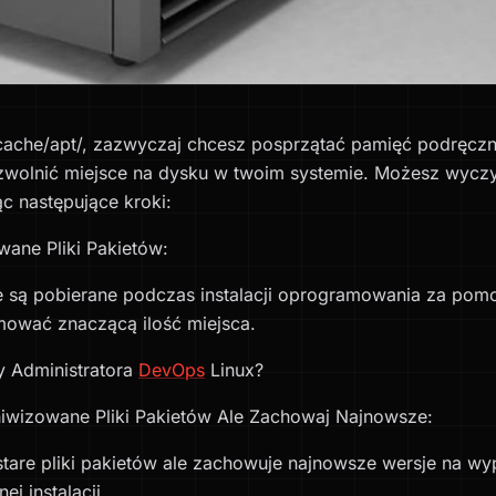
cache/apt/, zazwyczaj chcesz posprzątać pamięć podręcz
zwolnić miejsce na dysku w twoim systemie. Możesz wycz
c następujące kroki:
ane Pliki Pakietów:
óre są pobierane podczas instalacji oprogramowania za pom
ować znaczącą ilość miejsca.
 Administratora
DevOps
Linux?
iwizowane Pliki Pakietów Ale Zachowaj Najnowsze:
stare pliki pakietów ale zachowuje najnowsze wersje na w
j instalacji.