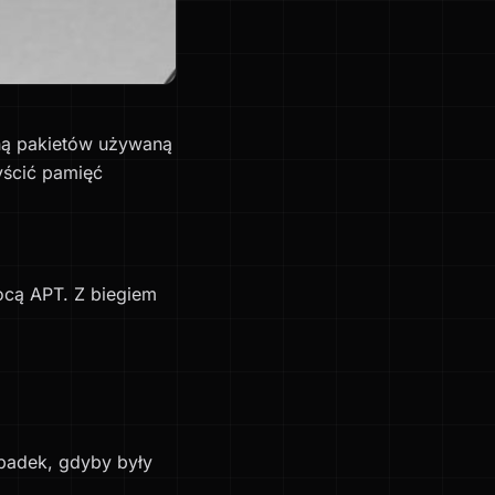
ną pakietów używaną
yścić pamięć
ocą APT. Z biegiem
ypadek, gdyby były