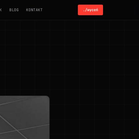
K
BLOG
KONTAKT
./wyceń