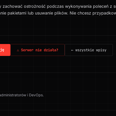
y zachować ostrożność podczas wykonywania poleceń z su
nie pakietami lub usuwanie plików. Nie chcesz przypadk
ję
⚠ Serwer nie działa?
← wszystkie wpisy
 administratorów i DevOps.