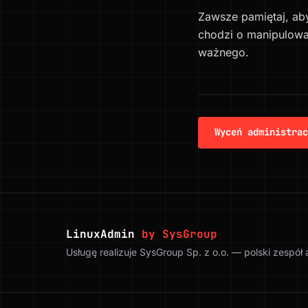
Zawsze pamiętaj, ab
chodzi o manipulowa
ważnego.
Wyceń administrac
LinuxAdmin
by SysGroup
Usługę realizuje SysGroup Sp. z o.o. — polski zespół