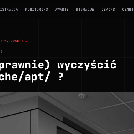
ISTRACJA
MONITORING
AWARIE
MIGRACJE
DEVOPS
CENNI
ie-wyczyscic-…
30
prawnie) wyczyścić
che/apt/ ?