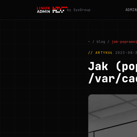
ADMIN
by SysGroup
~
/
blog
/
jak-poprawn
// ARTYKUŁ
2023-08-
Jak (po
/var/ca