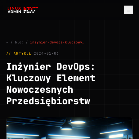
≡
~
/
blog
/
inzynier-devops-kluczowy…
// ARTYKUŁ
2024-01-06
Inżynier DevOps:
Kluczowy Element
Nowoczesnych
Przedsiębiorstw